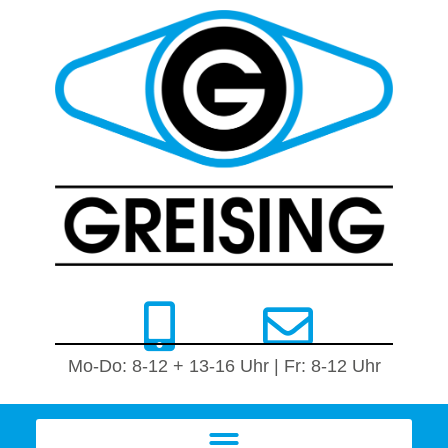
Mo-Do: 8-12 + 13-16 Uhr | Fr: 8-12 Uhr