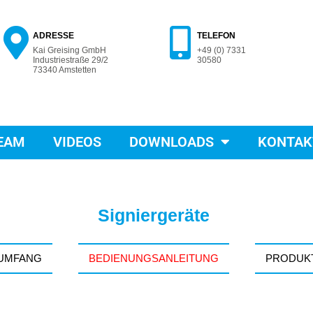
ADRESSE
TELEFON
Kai Greising GmbH
+49 (0) 7331
Industriestraße 29/2
30580
73340 Amstetten
EAM
VIDEOS
DOWNLOADS
KONTAK
Signiergeräte
RUMFANG
BEDIENUNGSANLEITUNG
PRODUK