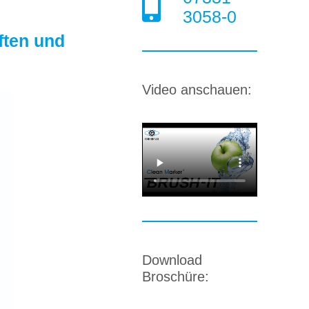
3058-0
ften und
Video anschauen:
Download
Broschüre: