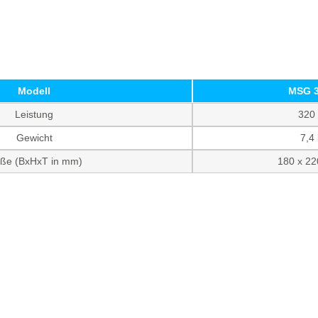
Modell
MSG 3
Leistung
320
Gewicht
7,4
ße (BxHxT in mm)
180 x 22