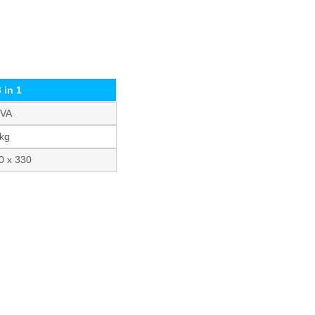
 in 1
 VA
 kg
0 x 330