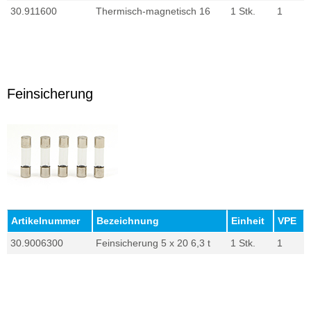
30.911600
Thermisch-magnetisch 16
1 Stk.
1
Feinsicherung
Artikelnummer
Bezeichnung
Einheit
VPE
30.9006300
Feinsicherung 5 x 20 6,3 t
1 Stk.
1