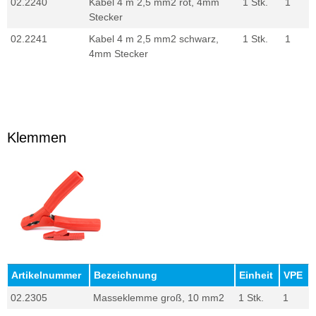
02.2240
Kabel 4 m 2,5 mm2 rot, 4mm
1 Stk.
1
Stecker
02.2241
Kabel 4 m 2,5 mm2 schwarz,
1 Stk.
1
4mm Stecker
Klemmen
Artikelnummer
Bezeichnung
Einheit
VPE
02.2305
Masseklemme groß, 10 mm2
1 Stk.
1