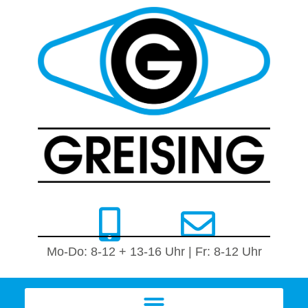
Mo-Do: 8-12 + 13-16 Uhr | Fr: 8-12 Uhr