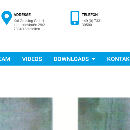
ADRESSE
TELEFON
Kai Greising GmbH
+49 (0) 7331
Industriestraße 29/2
30580
73340 Amstetten
EAM
VIDEOS
DOWNLOADS
KONTAK