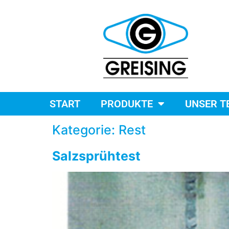
START
PRODUKTE
UNSER T
Kategorie:
Rest
Salzsprühtest